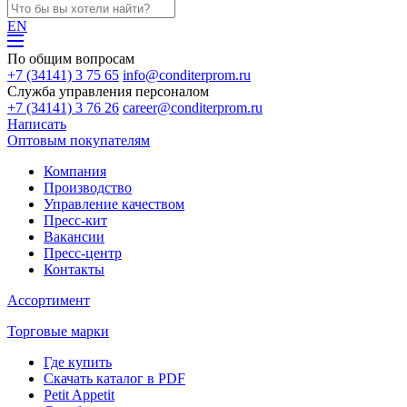
EN
По общим вопросам
+7 (34141) 3 75 65
info@conditerprom.ru
Служба управления персоналом
+7 (34141) 3 76 26
career@conditerprom.ru
Написать
Оптовым покупателям
Компания
Производство
Управление качеством
Пресс-кит
Вакансии
Пресс-центр
Контакты
Ассортимент
Торговые марки
Где купить
Скачать каталог в PDF
Petit Appetit